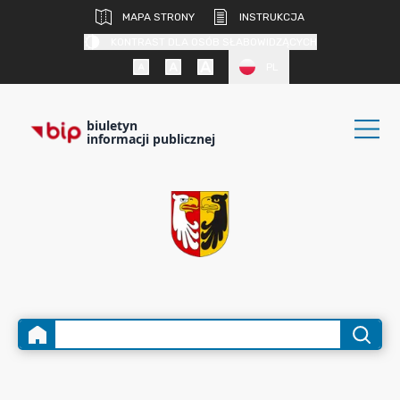
MAPA STRONY
INSTRUKCJA
KONTRAST DLA OSÓB SŁABOWIDZĄCYCH
PL
biuletyn
informacji publicznej