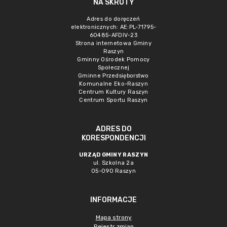
NA SKRÓTY
Adres do doręczeń
elektronicznych: AE:PL-71795-
60485-AFDIV-23
Strona internetowa Gminy
Raszyn
Gminny Ośrodek Pomocy
Społecznej
Gminne Przedsięborstwo
Komunalne Eko-Raszyn
Centrum Kultury Raszyn
Centrum Sportu Raszyn
ADRES DO
KORESPONDENCJI
URZĄD GMINY RASZYN
ul. Szkolna 2a
05-090 Raszyn
INFORMACJE
Mapa strony
Rejestr zmian