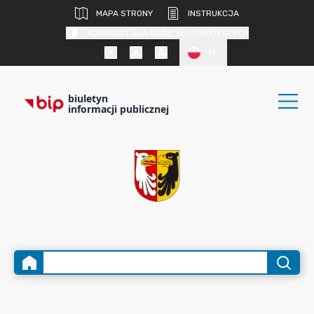
MAPA STRONY
INSTRUKCJA
KONTRAST DLA OSÓB SŁABOWIDZĄCYCH
PL
biuletyn
informacji publicznej