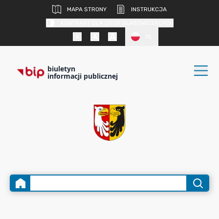
MAPA STRONY
INSTRUKCJA
KONTRAST DLA OSÓB SŁABOWIDZĄCYCH
PL
biuletyn
informacji publicznej