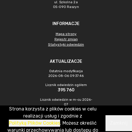
ul. Szkolna 2a
05-090 Raszyn
INFORMACJE
Mapa strony
Rejestr zmian
Statystyki odwiedzin
AKTUALIZACJE
Ostatnia modyfikacja
2026-08-06 09:37:46
Licznik odwiedzin ogółem
395 760
Licznik odwiedzin w m-cu 2026-
07
Strona korzysta z plików cookies w celu
1 071
realizacji usług i zgodnie z
Polityką Plików Cookies
. Możesz określić
Zamknij
CMS & Hosting: Nefeni Sp. z o.o.
warunki przechowywania lub dostępu do