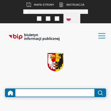
MAPA STRONY
INSTRUKCJA
KONTRAST DLA OSÓB SŁABOWIDZĄCYCH
PL
biuletyn
informacji publicznej