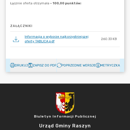
ZAŁĄCZNIKI
Informacja o wyborze najkorzystniejszej
260.33 KB
oferty TABLICA.pdf
DRUKUJ
ZAPISZ DO PDF
POPRZEDNIE WERSJE
METRYCZKA
Biuletyn Informacji Publicznej
Urząd Gminy Raszyn