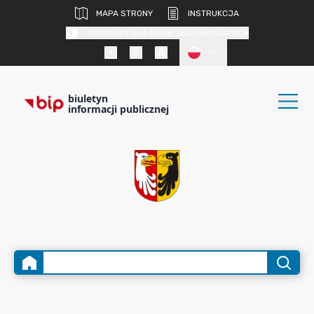
MAPA STRONY
INSTRUKCJA
KONTRAST DLA OSÓB SŁABOWIDZĄCYCH
PL
biuletyn
informacji publicznej