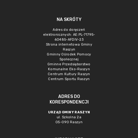
NA SKRÓTY
Adres do doręczeń
elektronicznych: AE:PL-71795-
60485-AFDIV-23
Strona internetowa Gminy
Raszyn
Gminny Ośrodek Pomocy
Społecznej
Gminne Przedsięborstwo
Komunalne Eko-Raszyn
Centrum Kultury Raszyn
Centrum Sportu Raszyn
ADRES DO
KORESPONDENCJI
URZĄD GMINY RASZYN
ul. Szkolna 2a
05-090 Raszyn