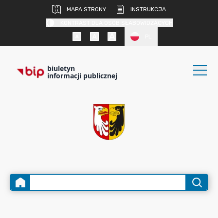
MAPA STRONY
INSTRUKCJA
KONTRAST DLA OSÓB SŁABOWIDZĄCYCH
PL
biuletyn
informacji publicznej