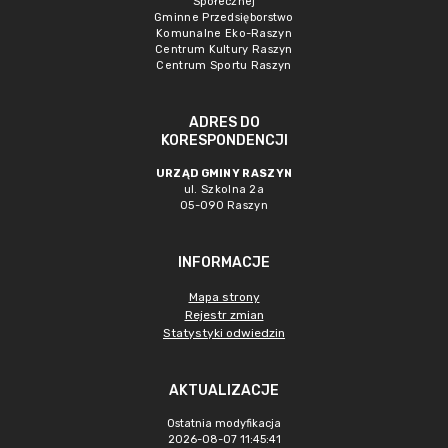
Społecznej
Gminne Przedsięborstwo
Komunalne Eko-Raszyn
Centrum Kultury Raszyn
Centrum Sportu Raszyn
ADRES DO
KORESPONDENCJI
URZĄD GMINY RASZYN
ul. Szkolna 2a
05-090 Raszyn
INFORMACJE
Mapa strony
Rejestr zmian
Statystyki odwiedzin
AKTUALIZACJE
Ostatnia modyfikacja
2026-08-07 11:45:41