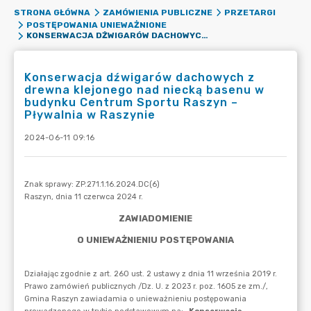
STRONA GŁÓWNA
ZAMÓWIENIA PUBLICZNE
PRZETARGI
POSTĘPOWANIA UNIEWAŻNIONE
KONSERWACJA DŹWIGARÓW DACHOWYCH Z DREWNA KLEJONEGO NAD NIECKĄ BASENU W BUDYNKU CENTRUM SPORTU RASZYN – PŁYWALNIA W RASZYNIE
Konserwacja dźwigarów dachowych z
drewna klejonego nad niecką basenu w
budynku Centrum Sportu Raszyn –
Pływalnia w Raszynie
2024-06-11 09:16