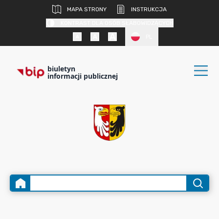
MAPA STRONY
INSTRUKCJA
KONTRAST DLA OSÓB SŁABOWIDZĄCYCH
PL
biuletyn
informacji publicznej