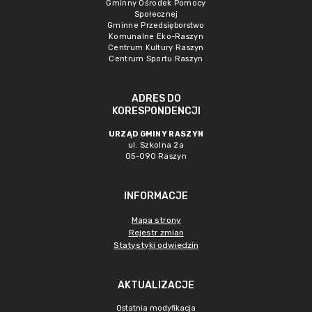
Gminny Ośrodek Pomocy
Społecznej
Gminne Przedsięborstwo
Komunalne Eko-Raszyn
Centrum Kultury Raszyn
Centrum Sportu Raszyn
ADRES DO
KORESPONDENCJI
URZĄD GMINY RASZYN
ul. Szkolna 2a
05-090 Raszyn
INFORMACJE
Mapa strony
Rejestr zmian
Statystyki odwiedzin
AKTUALIZACJE
Ostatnia modyfikacja