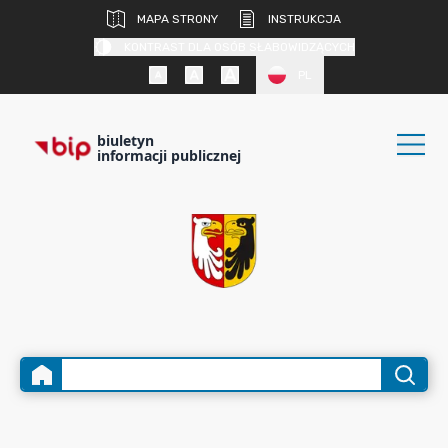
MAPA STRONY
INSTRUKCJA
KONTRAST DLA OSÓB SŁABOWIDZĄCYCH
PL
biuletyn
informacji publicznej