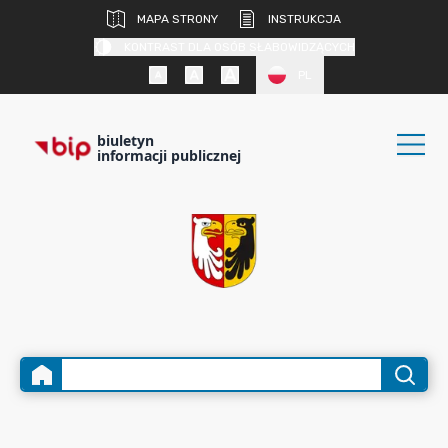
MAPA STRONY
INSTRUKCJA
KONTRAST DLA OSÓB SŁABOWIDZĄCYCH
PL
biuletyn
informacji publicznej