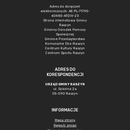
Adres do doręczeń
elektronicznych: AE:PL-71795-
60485-AFDIV-23
Strona internetowa Gminy
Raszyn
Gminny Ośrodek Pomocy
Społecznej
Gminne Przedsięborstwo
Komunalne Eko-Raszyn
Centrum Kultury Raszyn
Centrum Sportu Raszyn
ADRES DO
KORESPONDENCJI
URZĄD GMINY RASZYN
ul. Szkolna 2a
05-090 Raszyn
INFORMACJE
Mapa strony
Rejestr zmian