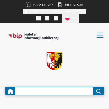
MAPA STRONY
INSTRUKCJA
KONTRAST DLA OSÓB SŁABOWIDZĄCYCH
PL
biuletyn
informacji publicznej