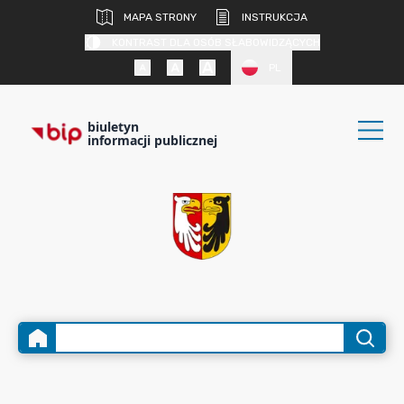
MAPA STRONY
INSTRUKCJA
KONTRAST DLA OSÓB SŁABOWIDZĄCYCH
PL
biuletyn
informacji publicznej