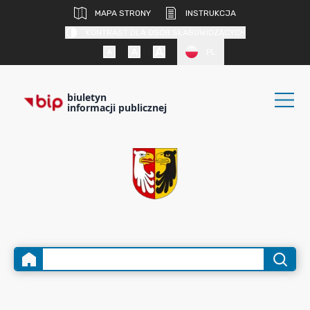
MAPA STRONY
INSTRUKCJA
KONTRAST DLA OSÓB SŁABOWIDZĄCYCH
PL
biuletyn
informacji publicznej