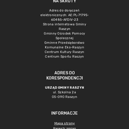
NA SKRÓTY
Adres do doręczeń
elektronicznych: AE:PL-71795-
60485-AFDIV-23
Strona internetowa Gminy
Raszyn
Gminny Ośrodek Pomocy
Społecznej
Gminne Przedsięborstwo
Komunalne Eko-Raszyn
Centrum Kultury Raszyn
Centrum Sportu Raszyn
ADRES DO
KORESPONDENCJI
URZĄD GMINY RASZYN
ul. Szkolna 2a
05-090 Raszyn
INFORMACJE
Mapa strony
Rejestr zmian