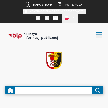
MAPA STRONY
INSTRUKCJA
KONTRAST DLA OSÓB SŁABOWIDZĄCYCH
PL
biuletyn
informacji publicznej