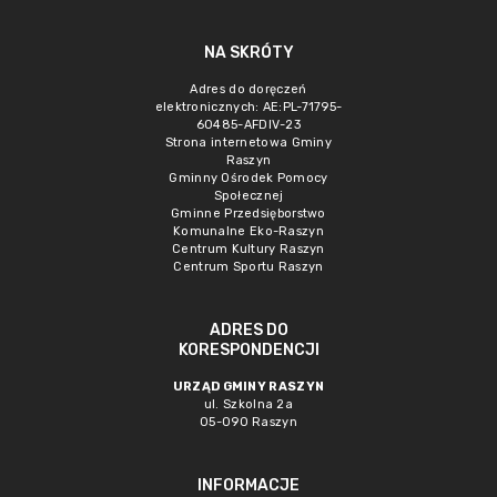
NA SKRÓTY
Adres do doręczeń
elektronicznych: AE:PL-71795-
60485-AFDIV-23
Strona internetowa Gminy
Raszyn
Gminny Ośrodek Pomocy
Społecznej
Gminne Przedsięborstwo
Komunalne Eko-Raszyn
Centrum Kultury Raszyn
Centrum Sportu Raszyn
ADRES DO
KORESPONDENCJI
URZĄD GMINY RASZYN
ul. Szkolna 2a
05-090 Raszyn
INFORMACJE