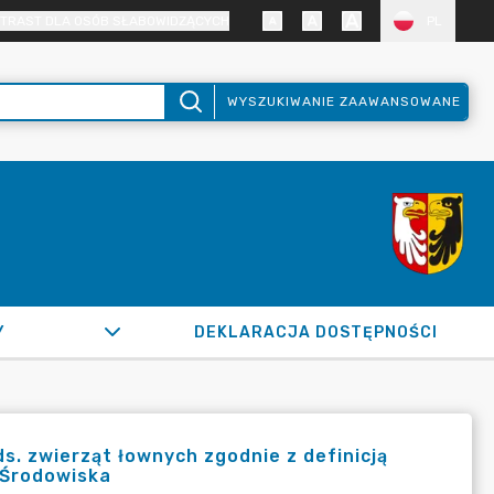
TRAST DLA OSÓB SŁABOWIDZĄCYCH
PL
WYSZUKIWANIE ZAAWANSOWANE
Y
DEKLARACJA DOSTĘPNOŚCI
s. zwierząt łownych zgodnie z definicją
 Środowiska