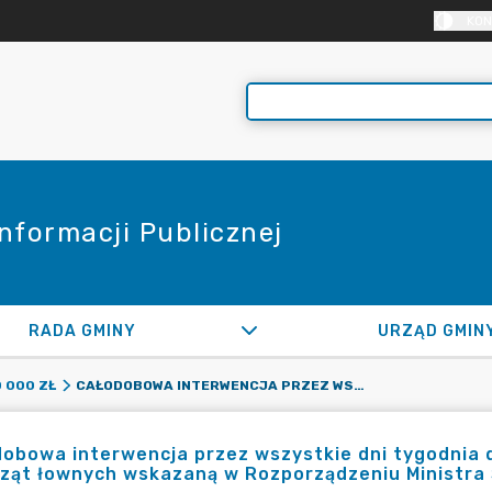
KON
Informacji Publicznej
RADA GMINY
URZĄD GMIN
CAŁODOBOWA INTERWENCJA PRZEZ WSZYSTKIE DNI TYGODNIA DS. ZWIERZĄT ŁOWNYCH ZGODNIE Z DEFINICJĄ ZWIERZĄT ŁOWNYCH WSKAZANĄ W ROZPORZĄDZENIU MINISTRA ŚRODOWISKA
 000 ZŁ
obowa interwencja przez wszystkie dni tygodnia d
rząt łownych wskazaną w Rozporządzeniu Ministra