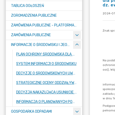
dla 
dz. e
TABLICA OGŁOSZEŃ
2024-01
ZGROMADZENIA PUBLICZNE
ZAMÓWIENIA PUBLICZNE - PLATFORMA ZAKUPOWA (OD 01.05.2025R.)
ZAMÓWIENIA PUBLICZNE
INFORMACJE O ŚRODOWISKU I JEGO OCHRONIE
PLAN OCHRONY ŚRODOWISKA DLA GMINY RASZYN
SYSTEM INFORMACJI O ŚRODOWISKU
DECYZJE O ŚRODOWISKOWYCH UWARUNKOWANIACH
STRATEGICZNE OCENY ODDZIAŁYWANIA NA ŚRODOWISKO
DECYZJA NAKAZUJĄCA USUNIĘCIE ODPADÓW Z NIERUCHOMOŚCI
INFORMACJA O PLANOWANYCH POMIARACH PÓL ELEKTROMAGNETYCZNYCH
GOSPODARKA ODPADAMI