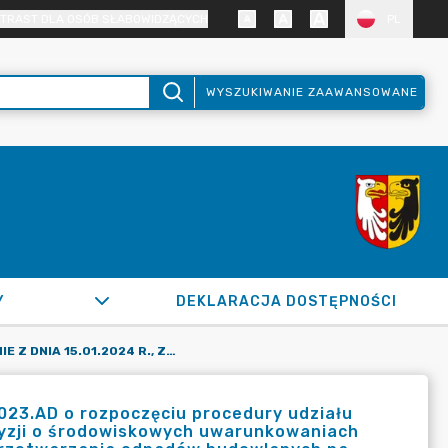
TRAST DLA OSÓB SŁABOWIDZĄCYCH
PL
WYSZUKIWANIE ZAAWANSOWANE
Y
DEKLARACJA DOSTĘPNOŚCI
OBWIESZCZENIE Z DNIA 15.01.2024 R., ZNAK: OŚGK.6220.9.2023.AD O ROZPOCZĘCIU PROCEDURY UDZIAŁU SPOŁECZEŃSTWA W POSTĘPOWANIU W SPRAWIE WYDANIA DECYZJI O ŚRODOWISKOWYCH UWARUNKOWANIACH DLA PRZEDSIĘWZIĘCIA POLEGAJĄCEGO NA BUDOWIE ZAKŁADU PRZETWARZANIA ODPADÓW BUDOWLANYCH NA DZ. EW. 59/2, 59/3 OBRĘB WYPĘDY, GMINA RASZYN, POWIAT PRUSZKOWSKI.
2023.AD o rozpoczęciu procedury udziału
yzji o środowiskowych uwarunkowaniach