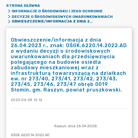
STRONA GŁÓWNA
INFORMACJE O ŚRODOWISKU I JEGO OCHRONIE
DECYZJE O ŚRODOWISKOWYCH UWARUNKOWANIACH
OBWIESZCZENIE/INFORMACJA Z DNIA 26.04.2023 R., ZNAK: OŚGK.6220.14.2022.AD O WYDANIU DECYZJI O ŚRODOWISKOWYCH UWARUNKOWANIACH DLA PRZEDSIĘWZIĘCIA POLEGAJĄCEGO NA BUDOWIE OSIEDLA ZABUDOWY MIESZKANIOWEJ WRAZ Z INFRASTRUKTURĄ TOWARZYSZĄCĄ NA DZIAŁKACH EW. NR 273/40, 273/41, 273/42, 273/43, 273/45, 273/46, 273/47 OBRĘB 0019 SŁOMIN, GM. RASZYN, POWIAT PRUSZKOWSKI.
Obwieszczenie/informacja z dnia
26.04.2023 r., znak: OŚGK.6220.14.2022.AD
o wydaniu decyzji o środowiskowych
uwarunkowaniach dla przedsięwzięcia
polegającego na budowie osiedla
zabudowy mieszkaniowej wraz z
infrastrukturą towarzyszącą na działkach
ew. nr 273/40, 273/41, 273/42, 273/43,
273/45, 273/46, 273/47 obręb 0019
Słomin, gm. Raszyn, powiat pruszkowski.
2023-04-28 12:12