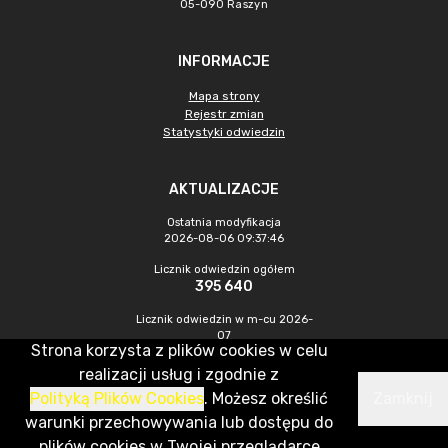
05-090 Raszyn
INFORMACJE
Mapa strony
Rejestr zmian
Statystyki odwiedzin
AKTUALIZACJE
Ostatnia modyfikacja
2026-08-06 09:37:46
Licznik odwiedzin ogółem
395 640
Licznik odwiedzin w m-cu 2026-
07
Strona korzysta z plików cookies w celu
951
realizacji usług i zgodnie z
Polityką Plików Cookies
. Możesz określić
Zamknij
CMS & Hosting: Nefeni Sp. z o.o.
warunki przechowywania lub dostępu do
plików cookies w Twojej przeglądarce