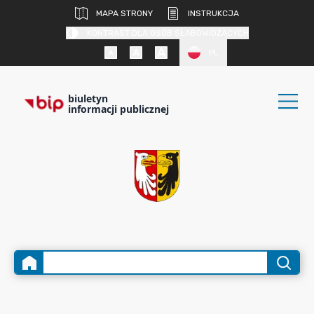
MAPA STRONY
INSTRUKCJA
KONTRAST DLA OSÓB SŁABOWIDZĄCYCH
PL
biuletyn
informacji publicznej