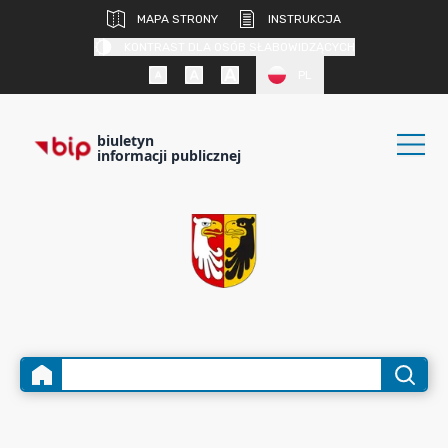
MAPA STRONY
INSTRUKCJA
KONTRAST DLA OSÓB SŁABOWIDZĄCYCH
PL
biuletyn
informacji publicznej