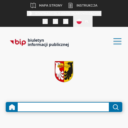
MAPA STRONY
INSTRUKCJA
KONTRAST DLA OSÓB SŁABOWIDZĄCYCH
PL
biuletyn
informacji publicznej