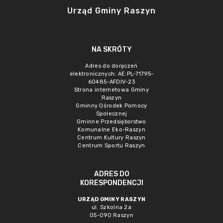
Urząd Gminy Raszyn
NA SKRÓTY
Adres do doręczeń
elektronicznych: AE:PL-71795-
60485-AFDIV-23
Strona internetowa Gminy
Raszyn
Gminny Ośrodek Pomocy
Społecznej
Gminne Przedsięborstwo
Komunalne Eko-Raszyn
Centrum Kultury Raszyn
Centrum Sportu Raszyn
ADRES DO
KORESPONDENCJI
URZĄD GMINY RASZYN
ul. Szkolna 2a
05-090 Raszyn