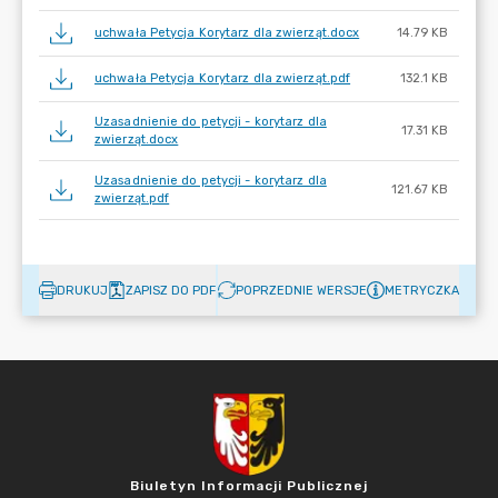
uchwała Petycja Korytarz dla zwierząt.docx
14.79 KB
uchwała Petycja Korytarz dla zwierząt.pdf
132.1 KB
Uzasadnienie do petycji - korytarz dla
17.31 KB
zwierząt.docx
Uzasadnienie do petycji - korytarz dla
121.67 KB
zwierząt.pdf
DRUKUJ
ZAPISZ DO PDF
POPRZEDNIE WERSJE
METRYCZKA
Biuletyn Informacji Publicznej