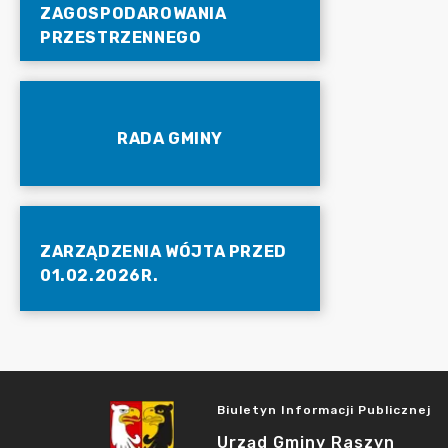
ZAGOSPODAROWANIA
PRZESTRZENNEGO
RADA GMINY
ZARZĄDZENIA WÓJTA PRZED
01.02.2026R.
Biuletyn Informacji Publicznej
Urząd Gminy Raszyn