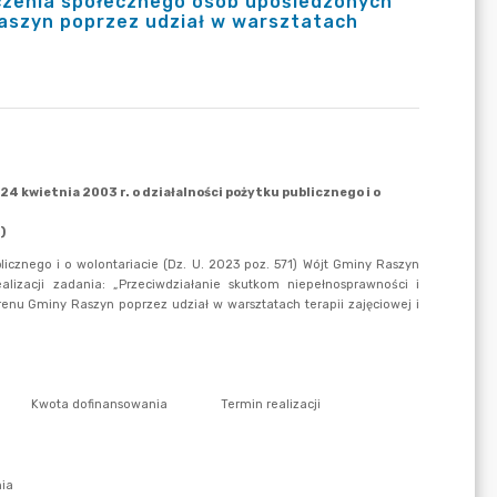
uczenia społecznego osób upośledzonych
aszyn poprzez udział w warsztatach