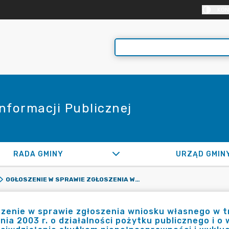
KON
Informacji Publicznej
RADA GMINY
URZĄD GMIN
OGŁOSZENIE W SPRAWIE ZGŁOSZENIA WNIOSKU WŁASNEGO W TRYBIE ART. 19A UST. 1 USTAWY Z DNIA 24 KWIETNIA 2003 R. O DZIAŁALNOŚCI POŻYTKU PUBLICZNEGO I O WOLONTARIACIE DOTYCZĄCA ZADANIA: „PRZECIWDZIAŁANIE SKUTKOM NIEPEŁNOSPRAWNOŚCI I WYKLUCZENIA SPOŁECZNEGO OSÓB UPOŚLEDZONYCH UMYSŁOWO LUB FIZYCZNIE POCHODZĄCYCH Z TERENU GMINY RASZYN POPRZEZ UDZIAŁ W WARSZTATACH TERAPII ZAJĘCIOWEJ I IMPREZACH INTEGRACYJNYCH.”
zenie w sprawie zgłoszenia wniosku własnego w try
nia 2003 r. o działalności pożytku publicznego i o