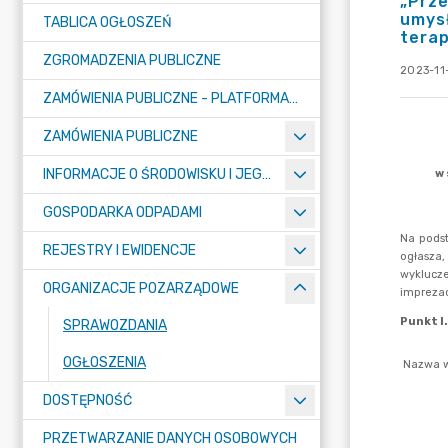
„Prze
umysł
TABLICA OGŁOSZEŃ
terap
ZGROMADZENIA PUBLICZNE
2023-11
ZAMÓWIENIA PUBLICZNE - PLATFORMA ZAKUPOWA (OD 01.05.2025R.)
ZAMÓWIENIA PUBLICZNE
INFORMACJE O ŚRODOWISKU I JEGO OCHRONIE
GOSPODARKA ODPADAMI
REJESTRY I EWIDENCJE
ORGANIZACJE POZARZĄDOWE
SPRAWOZDANIA
OGŁOSZENIA
DOSTĘPNOŚĆ
PRZETWARZANIE DANYCH OSOBOWYCH