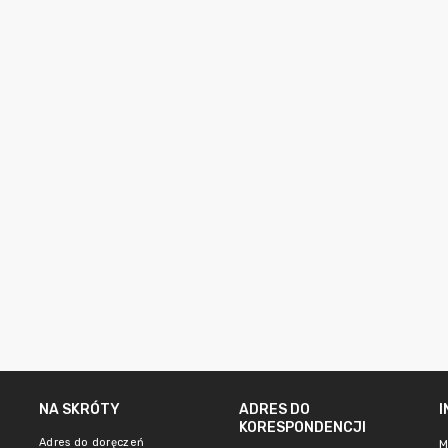
NA SKRÓTY
ADRES DO
KORESPONDENCJI
Adres do doręczeń
M