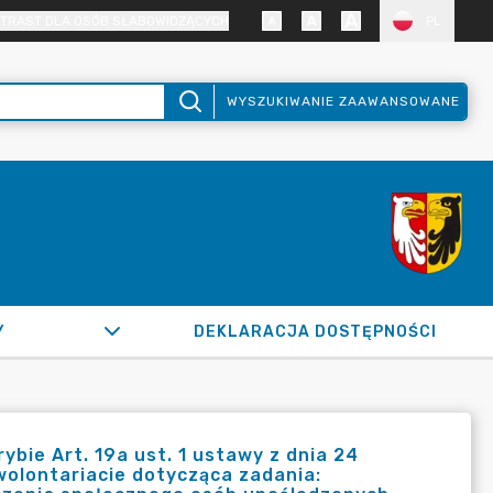
TRAST DLA OSÓB SŁABOWIDZĄCYCH
PL
WYSZUKIWANIE ZAAWANSOWANE
Y
DEKLARACJA DOSTĘPNOŚCI
bie Art. 19a ust. 1 ustawy z dnia 24
 wolontariacie dotycząca zadania: