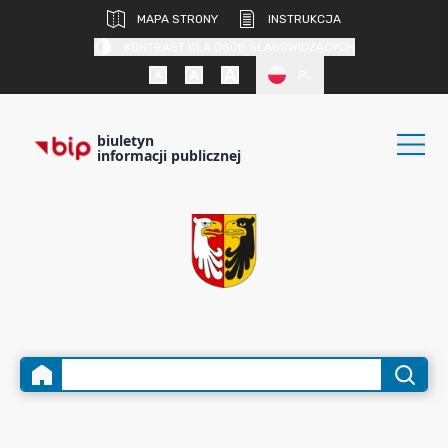
MAPA STRONY
INSTRUKCJA
KONTRAST DLA OSÓB SŁABOWIDZĄCYCH
PL
biuletyn
informacji publicznej