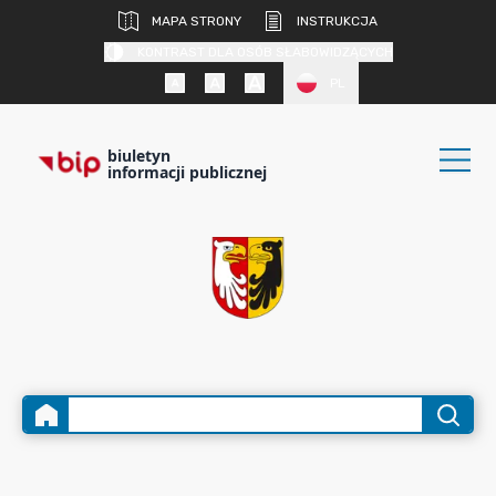
MAPA STRONY
INSTRUKCJA
KONTRAST DLA OSÓB SŁABOWIDZĄCYCH
PL
biuletyn
informacji publicznej