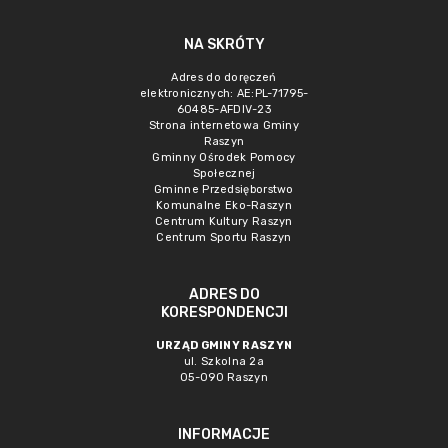
NA SKRÓTY
Adres do doręczeń
elektronicznych: AE:PL-71795-
60485-AFDIV-23
Strona internetowa Gminy
Raszyn
Gminny Ośrodek Pomocy
Społecznej
Gminne Przedsięborstwo
Komunalne Eko-Raszyn
Centrum Kultury Raszyn
Centrum Sportu Raszyn
ADRES DO
KORESPONDENCJI
URZĄD GMINY RASZYN
ul. Szkolna 2a
05-090 Raszyn
INFORMACJE