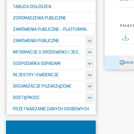
TABLICA OGŁOSZEŃ
ZGROMADZENIA PUBLICZNE
ZAŁĄCZ
ZAMÓWIENIA PUBLICZNE - PLATFORMA ZAKUPOWA (OD 01.05.2025R.)
ZAMÓWIENIA PUBLICZNE
INFORMACJE O ŚRODOWISKU I JEGO OCHRONIE
DRUK
GOSPODARKA ODPADAMI
REJESTRY I EWIDENCJE
ORGANIZACJE POZARZĄDOWE
DOSTĘPNOŚĆ
PRZETWARZANIE DANYCH OSOBOWYCH