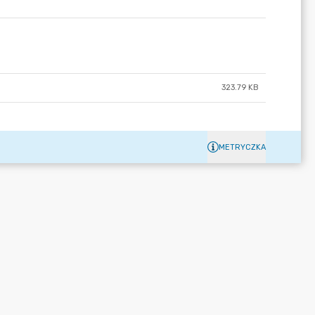
323.79 KB
METRYCZKA