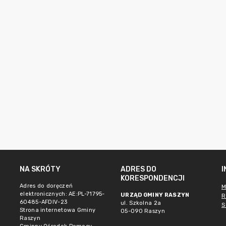
NA SKRÓTY
ADRES DO
KORESPONDENCJI
Adres do doręczeń
M
elektronicznych: AE:PL-71795-
URZĄD GMINY RASZYN
R
60485-AFDIV-23
ul. Szkolna 2a
S
Strona internetowa Gminy
05-090 Raszyn
Raszyn