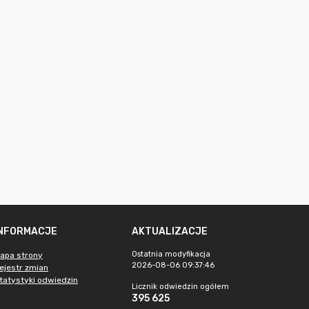
INFORMACJE
AKTUALIZACJE
Ostatnia modyfikacja
apa strony
2026-08-06 09:37:46
ejestr zmian
tatystyki odwiedzin
Licznik odwiedzin ogółem
395 625