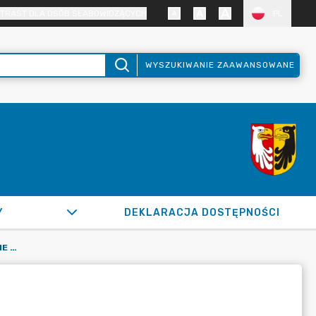
TRAST DLA OSÓB SŁABOWIDZĄCYCH
PL
WYSZUKIWANIE ZAAWANSOWANE
Y
DEKLARACJA DOSTĘPNOŚCI
ZASTĘPCA WÓJTA (ZMIANA W TRAKCIE ROKU)