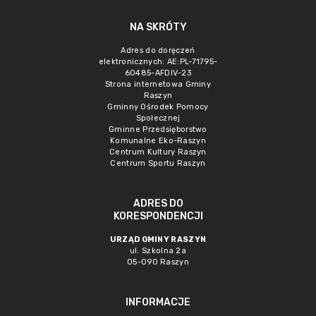
NA SKRÓTY
Adres do doręczeń
elektronicznych: AE:PL-71795-
60485-AFDIV-23
Strona internetowa Gminy
Raszyn
Gminny Ośrodek Pomocy
Społecznej
Gminne Przedsięborstwo
Komunalne Eko-Raszyn
Centrum Kultury Raszyn
Centrum Sportu Raszyn
ADRES DO
KORESPONDENCJI
URZĄD GMINY RASZYN
ul. Szkolna 2a
05-090 Raszyn
INFORMACJE