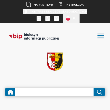
MAPA STRONY
INSTRUKCJA
KONTRAST DLA OSÓB SŁABOWIDZĄCYCH
PL
biuletyn
informacji publicznej