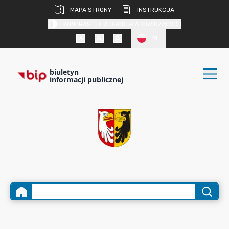
MAPA STRONY
INSTRUKCJA
KONTRAST DLA OSÓB SŁABOWIDZĄCYCH
PL
biuletyn
informacji publicznej