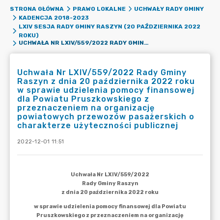
STRONA GŁÓWNA
PRAWO LOKALNE
UCHWAŁY RADY GMINY
KADENCJA 2018-2023
LXIV SESJA RADY GMINY RASZYN (20 PAŹDZIERNIKA 2022
ROKU)
UCHWAŁA NR LXIV/559/2022 RADY GMINY RASZYN Z DNIA 20 PAŹDZIERNIKA 2022 ROKU W SPRAWIE UDZIELENIA POMOCY FINANSOWEJ DLA POWIATU PRUSZKOWSKIEGO Z PRZEZNACZENIEM NA ORGANIZACJĘ POWIATOWYCH PRZEWOZÓW PASAŻERSKICH O CHARAKTERZE UŻYTECZNOŚCI PUBLICZNEJ
Uchwała Nr LXIV/559/2022 Rady Gminy
Raszyn z dnia 20 października 2022 roku
w sprawie udzielenia pomocy finansowej
dla Powiatu Pruszkowskiego z
przeznaczeniem na organizację
powiatowych przewozów pasażerskich o
charakterze użyteczności publicznej
2022-12-01 11:51