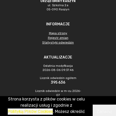
URZĄD GMINY RASZYN
ul. Szkolna 2a
05-090 Raszyn
INFORMACJE
Mapa strony
Rejestr zmian
Statystyki odwiedzin
AKTUALIZACJE
Ostatnia modyfikacja
2026-08-06 09:37:46
Licznik odwiedzin ogółem
395 636
Licznik odwiedzin w m-cu 2026-
07
Strona korzysta z plików cookies w celu
947
realizacji usług i zgodnie z
Polityką Plików Cookies
. Możesz określić
Zamknij
CMS & Hosting: Nefeni Sp. z o.o.