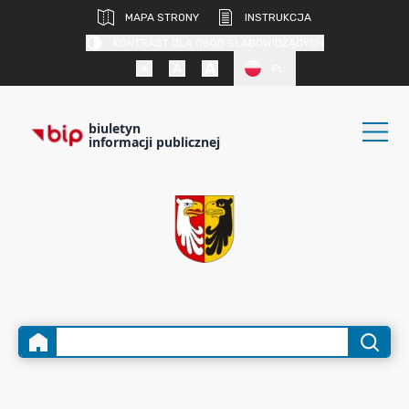
MAPA STRONY
INSTRUKCJA
KONTRAST DLA OSÓB SŁABOWIDZĄCYCH
PL
biuletyn
informacji publicznej