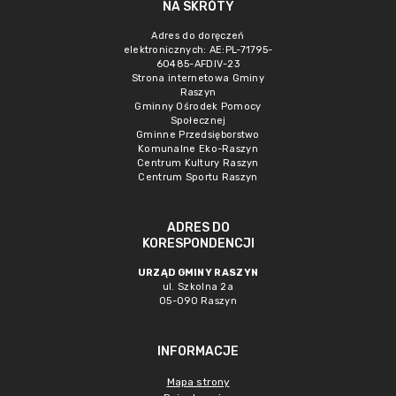
NA SKRÓTY
Adres do doręczeń
elektronicznych: AE:PL-71795-
60485-AFDIV-23
Strona internetowa Gminy
Raszyn
Gminny Ośrodek Pomocy
Społecznej
Gminne Przedsięborstwo
Komunalne Eko-Raszyn
Centrum Kultury Raszyn
Centrum Sportu Raszyn
ADRES DO
KORESPONDENCJI
URZĄD GMINY RASZYN
ul. Szkolna 2a
05-090 Raszyn
INFORMACJE
Mapa strony