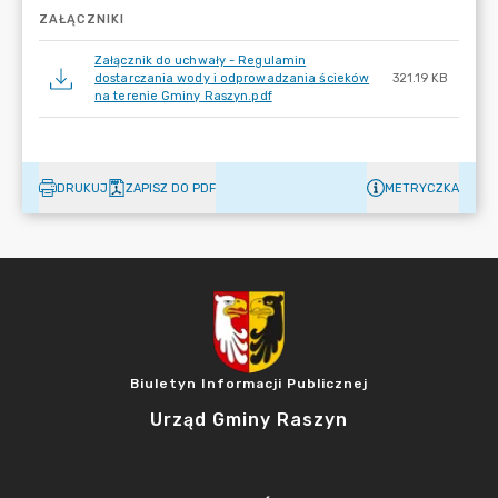
ZAŁĄCZNIKI
Załącznik do uchwały - Regulamin
dostarczania wody i odprowadzania ścieków
321.19 KB
na terenie Gminy Raszyn.pdf
DRUKUJ
ZAPISZ DO PDF
METRYCZKA
Biuletyn Informacji Publicznej
Urząd Gminy Raszyn