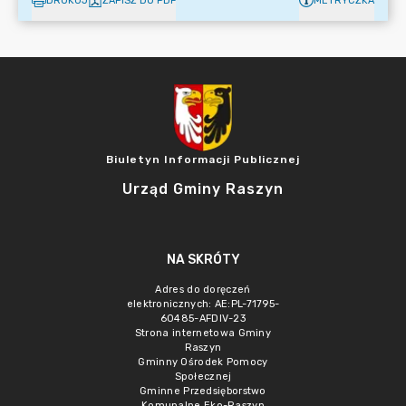
DRUKUJ
ZAPISZ DO PDF
METRYCZKA
Biuletyn Informacji Publicznej
Urząd Gminy Raszyn
NA SKRÓTY
Adres do doręczeń
elektronicznych: AE:PL-71795-
60485-AFDIV-23
Strona internetowa Gminy
Raszyn
Gminny Ośrodek Pomocy
Społecznej
Gminne Przedsięborstwo
Komunalne Eko-Raszyn