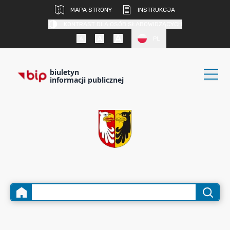
MAPA STRONY
INSTRUKCJA
KONTRAST DLA OSÓB SŁABOWIDZĄCYCH
PL
biuletyn
informacji publicznej