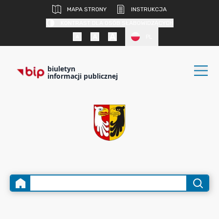
MAPA STRONY
INSTRUKCJA
KONTRAST DLA OSÓB SŁABOWIDZĄCYCH
PL
biuletyn
informacji publicznej