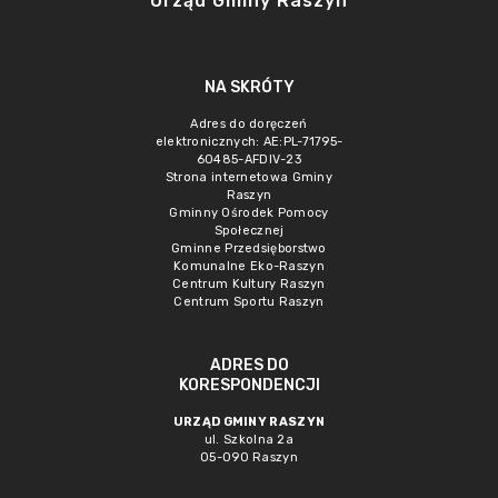
Urząd Gminy Raszyn
NA SKRÓTY
Adres do doręczeń
elektronicznych: AE:PL-71795-
60485-AFDIV-23
Strona internetowa Gminy
Raszyn
Gminny Ośrodek Pomocy
Społecznej
Gminne Przedsięborstwo
Komunalne Eko-Raszyn
Centrum Kultury Raszyn
Centrum Sportu Raszyn
ADRES DO
KORESPONDENCJI
URZĄD GMINY RASZYN
ul. Szkolna 2a
05-090 Raszyn