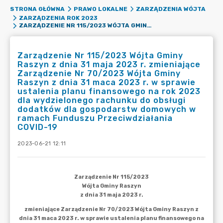
STRONA GŁÓWNA
PRAWO LOKALNE
ZARZĄDZENIA WÓJTA
ZARZĄDZENIA ROK 2023
ZARZĄDZENIE NR 115/2023 WÓJTA GMINY RASZYN Z DNIA 31 MAJA 2023 R. ZMIENIAJĄCE ZARZĄDZENIE NR 70/2023 WÓJTA GMINY RASZYN Z DNIA 31 MACA 2023 R. W SPRAWIE USTALENIA PLANU FINANSOWEGO NA ROK 2023 DLA WYDZIELONEGO RACHUNKU DO OBSŁUGI DODATKÓW DLA GOSPODARSTW DOMOWYCH W RAMACH FUNDUSZU PRZECIWDZIAŁANIA COVID-19
Zarządzenie Nr 115/2023 Wójta Gminy
Raszyn z dnia 31 maja 2023 r. zmieniające
Zarządzenie Nr 70/2023 Wójta Gminy
Raszyn z dnia 31 maca 2023 r. w sprawie
ustalenia planu finansowego na rok 2023
dla wydzielonego rachunku do obsługi
dodatków dla gospodarstw domowych w
ramach Funduszu Przeciwdziałania
COVID-19
2023-06-21 12:11