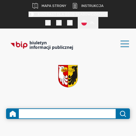
MAPA STRONY
INSTRUKCJA
KONTRAST DLA OSÓB SŁABOWIDZĄCYCH
PL
biuletyn
informacji publicznej