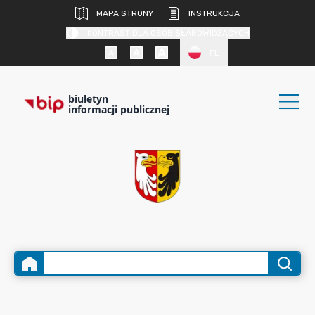
MAPA STRONY
INSTRUKCJA
KONTRAST DLA OSÓB SŁABOWIDZĄCYCH
PL
biuletyn
informacji publicznej