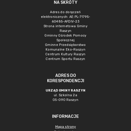
NA SKRÓTY
Adres do doręczeń
elektronicznych: AE:PL-71795-
60485-AFDIV-23
Strona internetowa Gminy
Raszyn
Gminny Ośrodek Pomocy
Społecznej
Gminne Przedsięborstwo
Komunalne Eko-Raszyn
Centrum Kultury Raszyn
Centrum Sportu Raszyn
ADRES DO
KORESPONDENCJI
URZĄD GMINY RASZYN
ul. Szkolna 2a
05-090 Raszyn
INFORMACJE
Mapa strony