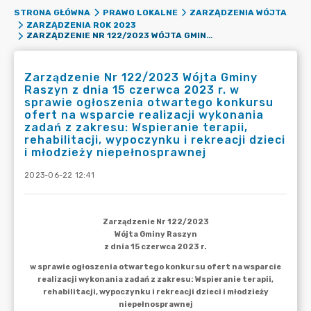
STRONA GŁÓWNA
PRAWO LOKALNE
ZARZĄDZENIA WÓJTA
ZARZĄDZENIA ROK 2023
ZARZĄDZENIE NR 122/2023 WÓJTA GMINY RASZYN Z DNIA 15 CZERWCA 2023 R. W SPRAWIE OGŁOSZENIA OTWARTEGO KONKURSU OFERT NA WSPARCIE REALIZACJI WYKONANIA ZADAŃ Z ZAKRESU: WSPIERANIE TERAPII, REHABILITACJI, WYPOCZYNKU I REKREACJI DZIECI I MŁODZIEŻY NIEPEŁNOSPRAWNEJ
Zarządzenie Nr 122/2023 Wójta Gminy
Raszyn z dnia 15 czerwca 2023 r. w
sprawie ogłoszenia otwartego konkursu
ofert na wsparcie realizacji wykonania
zadań z zakresu: Wspieranie terapii,
rehabilitacji, wypoczynku i rekreacji dzieci
i młodzieży niepełnosprawnej
2023-06-22 12:41