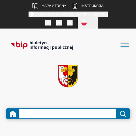
MAPA STRONY
INSTRUKCJA
KONTRAST DLA OSÓB SŁABOWIDZĄCYCH
PL
biuletyn
informacji publicznej