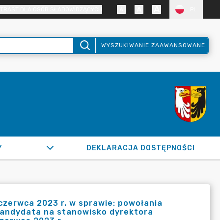
TRAST DLA OSÓB SŁABOWIDZĄCYCH
PL
WYSZUKIWANIE ZAAWANSOWANE
Y
DEKLARACJA DOSTĘPNOŚCI
czerwca 2023 r. w sprawie: powołania
kandydata na stanowisko dyrektora