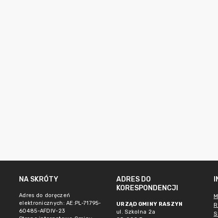
NA SKRÓTY
ADRES DO
KORESPONDENCJI
Adres do doręczeń
M
elektronicznych: AE:PL-71795-
URZĄD GMINY RASZYN
R
60485-AFDIV-23
ul. Szkolna 2a
S