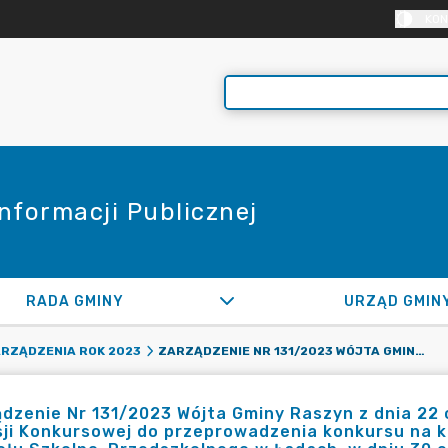
KON
Informacji Publicznej
RADA GMINY
URZĄD GMIN
ZARZĄDZENIE NR 131/2023 WÓJTA GMINY RASZYN Z DNIA 22 CZERWCA 2023 R. W SPRAWIE: POWOŁANIA KOMISJI KONKURSOWEJ DO PRZEPROWADZENIA KONKURSU NA KANDYDATA NA STANOWISKO DYREKTORA ZESPOŁU SZKOLNO-PRZEDSZKOLNEGO W ŁADACH, W DNIU 30 CZERWCA 2023 R.
RZĄDZENIA ROK 2023
dzenie Nr 131/2023 Wójta Gminy Raszyn z dnia 22 
sji Konkursowej do przeprowadzenia konkursu na 