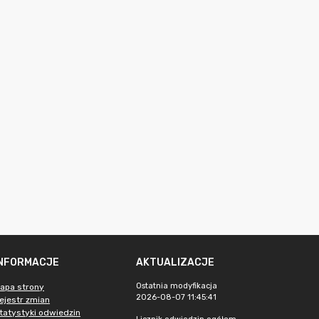
INFORMACJE
AKTUALIZACJE
Ostatnia modyfikacja
apa strony
2026-08-07 11:45:41
ejestr zmian
tatystyki odwiedzin