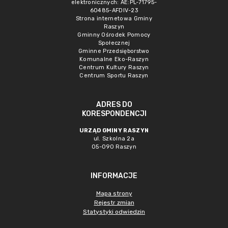
elektronicznych: AE:PL-71795-
60485-AFDIV-23
Strona internetowa Gminy
Raszyn
Gminny Ośrodek Pomocy
Społecznej
Gminne Przedsięborstwo
Komunalne Eko-Raszyn
Centrum Kultury Raszyn
Centrum Sportu Raszyn
ADRES DO
KORESPONDENCJI
URZĄD GMINY RASZYN
ul. Szkolna 2a
05-090 Raszyn
INFORMACJE
Mapa strony
Rejestr zmian
Statystyki odwiedzin