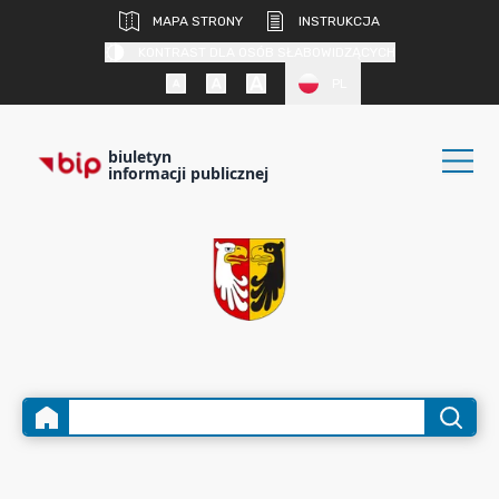
MAPA STRONY
INSTRUKCJA
KONTRAST DLA OSÓB SŁABOWIDZĄCYCH
PL
biuletyn
informacji publicznej