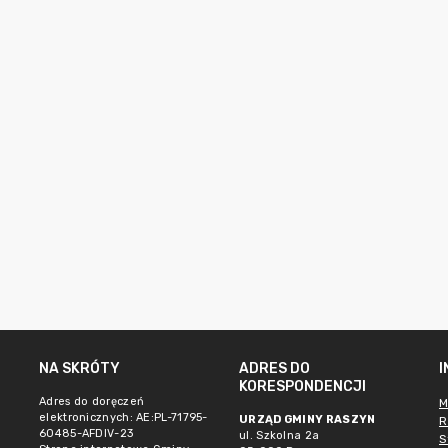
NA SKRÓTY
ADRES DO
KORESPONDENCJI
Adres do doręczeń
M
elektronicznych: AE:PL-71795-
URZĄD GMINY RASZYN
R
60485-AFDIV-23
ul. Szkolna 2a
S