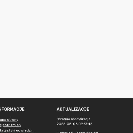
INFORMACJE
AKTUALIZACJE
Ostatnia modyfikacja
apa strony
2026-08-06 09:37:46
ejestr zmian
tatystyki odwiedzin