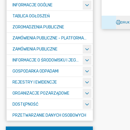
INFORMACJE OGÓLNE
TABLICA OGŁOSZEŃ
DRUK
ZGROMADZENIA PUBLICZNE
ZAMÓWIENIA PUBLICZNE - PLATFORMA ZAKUPOWA (OD 01.05.2025R.)
ZAMÓWIENIA PUBLICZNE
INFORMACJE O ŚRODOWISKU I JEGO OCHRONIE
GOSPODARKA ODPADAMI
REJESTRY I EWIDENCJE
ORGANIZACJE POZARZĄDOWE
DOSTĘPNOŚĆ
PRZETWARZANIE DANYCH OSOBOWYCH