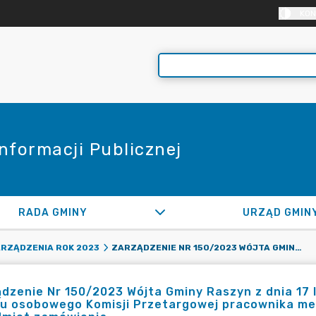
KON
Informacji Publicznej
RADA GMINY
URZĄD GMIN
ZARZĄDZENIE NR 150/2023 WÓJTA GMINY RASZYN Z DNIA 17 LIPCA 2023 R. W SPRAWIE POWOŁANIA DO SKŁADU OSOBOWEGO KOMISJI PRZETARGOWEJ PRACOWNIKA MERYTORYCZNIE WŁAŚCIWEGO ZE WZGLĘDU NA PRZEDMIOT ZAMÓWIENIA
RZĄDZENIA ROK 2023
dzenie Nr 150/2023 Wójta Gminy Raszyn z dnia 17 l
du osobowego Komisji Przetargowej pracownika me