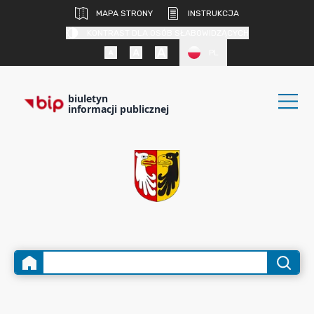
MAPA STRONY
INSTRUKCJA
KONTRAST DLA OSÓB SŁABOWIDZĄCYCH
PL
biuletyn
informacji publicznej