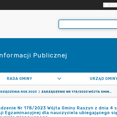
KON
Informacji Publicznej
RADA GMINY
URZĄD GMIN
ZARZĄDZENIE NR 178/2023 WÓJTA GMINY RASZYN Z DNIA 4 SIERPNIA 2023R. W SPRAWIE POWOŁANIA KOMISJI EGZAMINACYJNEJ DLA NAUCZYCIELA UBIEGAJĄCEGO SIĘ O AWANS ZAWODOWY NA STOPIEŃ NAUCZYCIELA MIANOWANEGO
RZĄDZENIA ROK 2023
dzenie Nr 178/2023 Wójta Gminy Raszyn z dnia 4 s
ji Egzaminacyjnej dla nauczyciela ubiegającego s