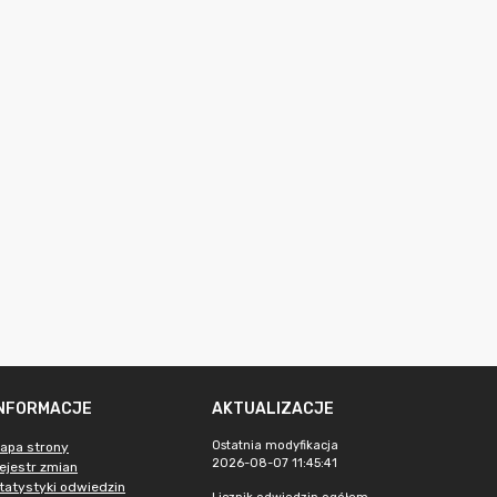
INFORMACJE
AKTUALIZACJE
Ostatnia modyfikacja
apa strony
2026-08-07 11:45:41
ejestr zmian
tatystyki odwiedzin