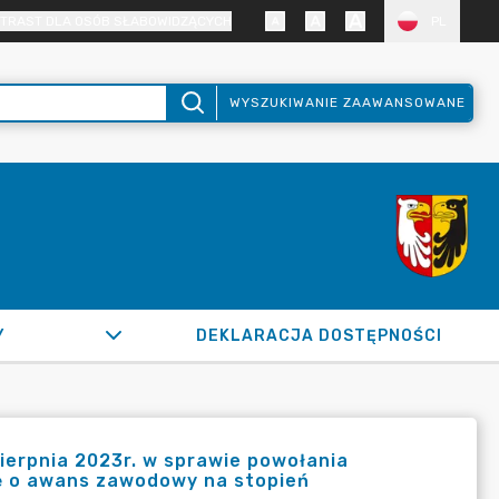
TRAST DLA OSÓB SŁABOWIDZĄCYCH
PL
WYSZUKIWANIE ZAAWANSOWANE
Y
DEKLARACJA DOSTĘPNOŚCI
ierpnia 2023r. w sprawie powołania
ię o awans zawodowy na stopień