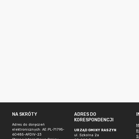
NA SKRÓTY
ADRES DO
KORESPONDENCJI
Adres do doręczeń
M
elektronicznych: AE:PL-71795-
URZĄD GMINY RASZYN
R
60485-AFDIV-23
ul. Szkolna 2a
S