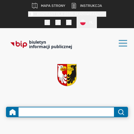
MAPA STRONY
INSTRUKCJA
KONTRAST DLA OSÓB SŁABOWIDZĄCYCH
PL
biuletyn
informacji publicznej