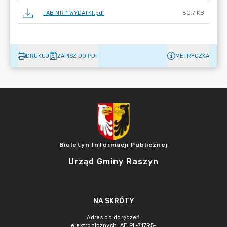
TAB NR 1 WYDATKI.pdf
80.7 KB
DRUKUJ
ZAPISZ DO PDF
METRYCZKA
Biuletyn Informacji Publicznej
Urząd Gminy Raszyn
NA SKRÓTY
Adres do doręczeń
elektronicznych: AE:PL-71795-