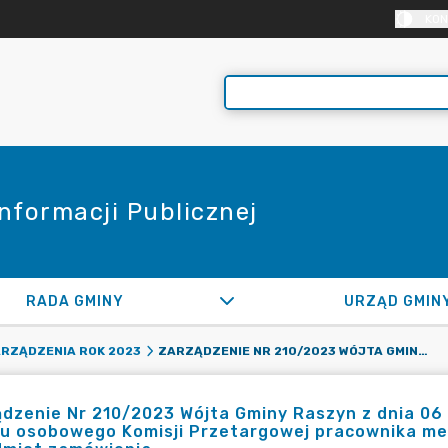
KON
Informacji Publicznej
RADA GMINY
URZĄD GMIN
ZARZĄDZENIE NR 210/2023 WÓJTA GMINY RASZYN Z DNIA 06 WRZEŚNIA 2023 R. W SPRAWIE POWOŁANIA DO SKŁADU OSOBOWEGO KOMISJI PRZETARGOWEJ PRACOWNIKA MERYTORYCZNIE WŁAŚCIWEGO ZE WZGLĘDU NA PRZEDMIOT ZAMÓWIENIA
RZĄDZENIA ROK 2023
dzenie Nr 210/2023 Wójta Gminy Raszyn z dnia 06 
du osobowego Komisji Przetargowej pracownika me