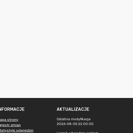
INFORMACJE
AKTUALIZACJE
Ostatnia modyfikacja
apa strony
2026-08-05 22:00:00
ejestr zmian
tatystyki odwiedzin