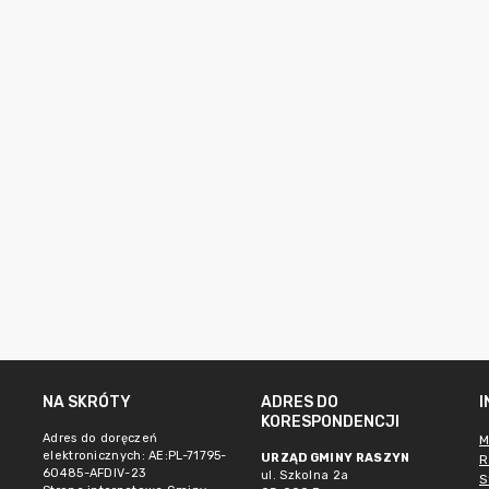
NA SKRÓTY
ADRES DO
KORESPONDENCJI
Adres do doręczeń
M
elektronicznych: AE:PL-71795-
URZĄD GMINY RASZYN
R
60485-AFDIV-23
ul. Szkolna 2a
S