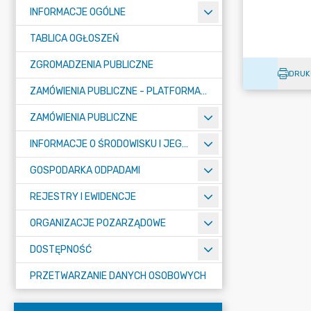
INFORMACJE OGÓLNE
TABLICA OGŁOSZEŃ
ZGROMADZENIA PUBLICZNE
DRUK
ZAMÓWIENIA PUBLICZNE - PLATFORMA ZAKUPOWA (OD 01.05.2025R.)
ZAMÓWIENIA PUBLICZNE
INFORMACJE O ŚRODOWISKU I JEGO OCHRONIE
GOSPODARKA ODPADAMI
REJESTRY I EWIDENCJE
ORGANIZACJE POZARZĄDOWE
DOSTĘPNOŚĆ
PRZETWARZANIE DANYCH OSOBOWYCH