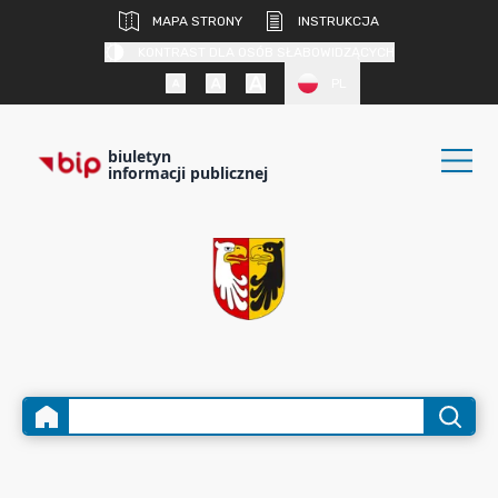
MAPA STRONY
INSTRUKCJA
KONTRAST DLA OSÓB SŁABOWIDZĄCYCH
PL
biuletyn
informacji publicznej