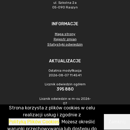
ul. Szkolna 2a
05-090 Raszyn
INFORMACJE
Mapa strony
Rejestr zmian
Statystyki odwiedzin
AKTUALIZACJE
Ostatnia modyfikacja
2026-08-07 11:45:41
Licznik odwiedzin ogółem
395 880
Licznik odwiedzin w m-cu 2026-
07
Strona korzysta z plików cookies w celu
1 191
realizacji usług i zgodnie z
Polityką Plików Cookies
. Możesz określić
Zamknij
CMS & Hosting: Nefeni Sp. z o.o.
warunki przechowywania lub dostępu do