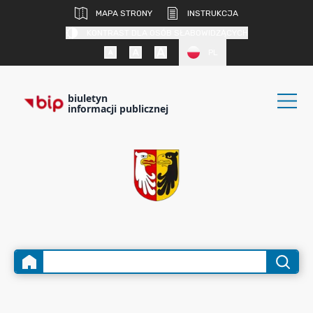
MAPA STRONY
INSTRUKCJA
KONTRAST DLA OSÓB SŁABOWIDZĄCYCH
PL
biuletyn
informacji publicznej