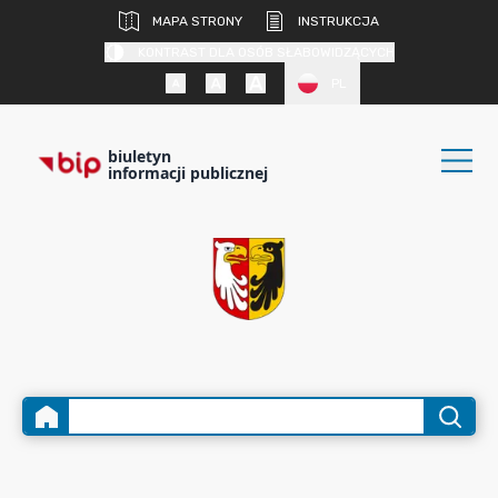
MAPA STRONY
INSTRUKCJA
KONTRAST DLA OSÓB SŁABOWIDZĄCYCH
PL
biuletyn
informacji publicznej