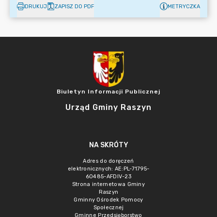
DRUKUJ
ZAPISZ DO PDF
METRYCZKA
Biuletyn Informacji Publicznej
Urząd Gminy Raszyn
NA SKRÓTY
Adres do doręczeń
elektronicznych: AE:PL-71795-
60485-AFDIV-23
Strona internetowa Gminy
Raszyn
Gminny Ośrodek Pomocy
Społecznej
Gminne Przedsięborstwo