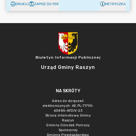
DRUKUJ
ZAPISZ DO PDF
METRYCZKA
Biuletyn Informacji Publicznej
Urząd Gminy Raszyn
NA SKRÓTY
Adres do doręczeń
elektronicznych: AE:PL-71795-
60485-AFDIV-23
Strona internetowa Gminy
Raszyn
Gminny Ośrodek Pomocy
Społecznej
Gminne Przedsięborstwo