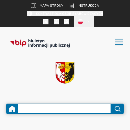
MAPA STRONY
INSTRUKCJA
KONTRAST DLA OSÓB SŁABOWIDZĄCYCH
PL
biuletyn
informacji publicznej