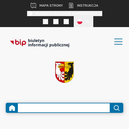
MAPA STRONY
INSTRUKCJA
KONTRAST DLA OSÓB SŁABOWIDZĄCYCH
PL
biuletyn
informacji publicznej