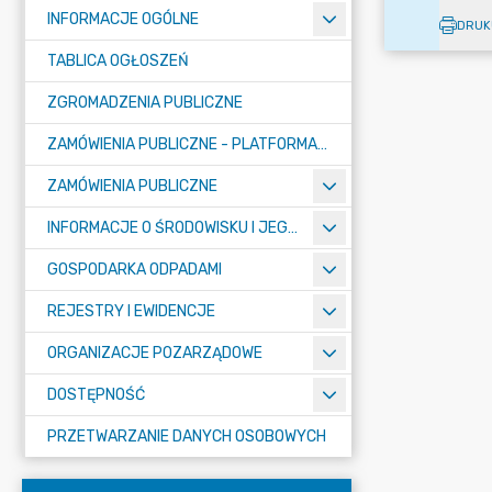
INFORMACJE OGÓLNE
DRUK
TABLICA OGŁOSZEŃ
ZGROMADZENIA PUBLICZNE
ZAMÓWIENIA PUBLICZNE - PLATFORMA ZAKUPOWA (OD 01.05.2025R.)
ZAMÓWIENIA PUBLICZNE
INFORMACJE O ŚRODOWISKU I JEGO OCHRONIE
GOSPODARKA ODPADAMI
REJESTRY I EWIDENCJE
ORGANIZACJE POZARZĄDOWE
DOSTĘPNOŚĆ
PRZETWARZANIE DANYCH OSOBOWYCH