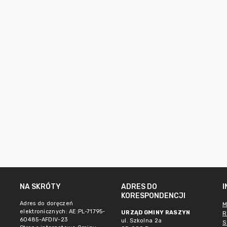
NA SKRÓTY
ADRES DO
KORESPONDENCJI
Adres do doręczeń
M
elektronicznych: AE:PL-71795-
URZĄD GMINY RASZYN
R
60485-AFDIV-23
ul. Szkolna 2a
S