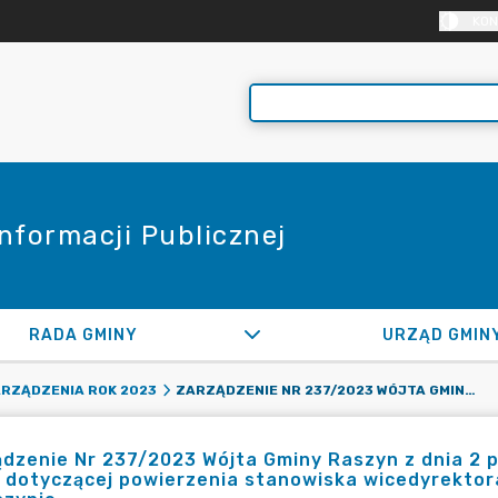
KON
Informacji Publicznej
RADA GMINY
URZĄD GMIN
ZARZĄDZENIE NR 237/2023 WÓJTA GMINY RASZYN Z DNIA 2 PAŹDZIERNIKA 2023 R. W SPRAWIE WYRAŻENIA OPINII DOTYCZĄCEJ POWIERZENIA STANOWISKA WICEDYREKTORA PRZEDSZKOLA NR 2 „W STUMILOWYM LESIE” W RASZYNIE
RZĄDZENIA ROK 2023
dzenie Nr 237/2023 Wójta Gminy Raszyn z dnia 2 p
i dotyczącej powierzenia stanowiska wicedyrektor