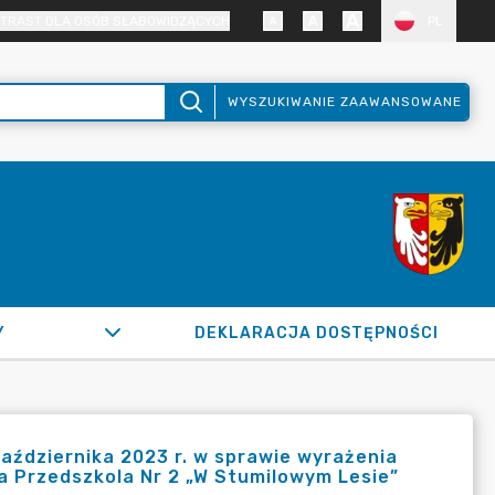
TRAST DLA OSÓB SŁABOWIDZĄCYCH
PL
WYSZUKIWANIE ZAAWANSOWANE
Y
DEKLARACJA DOSTĘPNOŚCI
aździernika 2023 r. w sprawie wyrażenia
a Przedszkola Nr 2 „W Stumilowym Lesie”