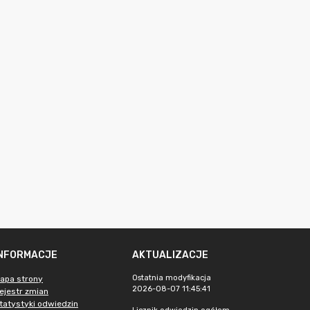
INFORMACJE
AKTUALIZACJE
Ostatnia modyfikacja
apa strony
2026-08-07 11:45:41
ejestr zmian
tatystyki odwiedzin