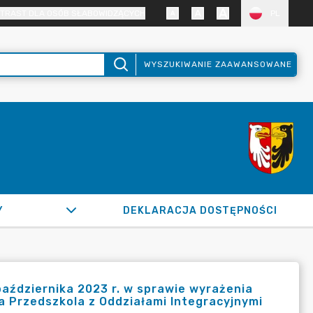
TRAST DLA OSÓB SŁABOWIDZĄCYCH
PL
WYSZUKIWANIE ZAAWANSOWANE
Y
DEKLARACJA DOSTĘPNOŚCI
aździernika 2023 r. w sprawie wyrażenia
a Przedszkola z Oddziałami Integracyjnymi