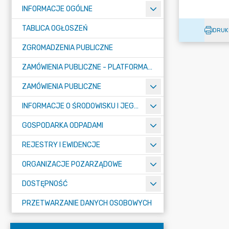
INFORMACJE OGÓLNE
TABLICA OGŁOSZEŃ
DRUK
ZGROMADZENIA PUBLICZNE
ZAMÓWIENIA PUBLICZNE - PLATFORMA ZAKUPOWA (OD 01.05.2025R.)
ZAMÓWIENIA PUBLICZNE
INFORMACJE O ŚRODOWISKU I JEGO OCHRONIE
GOSPODARKA ODPADAMI
REJESTRY I EWIDENCJE
ORGANIZACJE POZARZĄDOWE
DOSTĘPNOŚĆ
PRZETWARZANIE DANYCH OSOBOWYCH