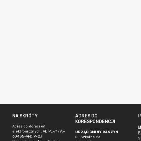
NA SKRÓTY
ADRES DO
KORESPONDENCJI
Adres do doręczeń
M
elektronicznych: AE:PL-71795-
URZĄD GMINY RASZYN
R
60485-AFDIV-23
ul. Szkolna 2a
S