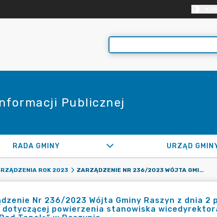
KON
Informacji Publicznej
RADA GMINY
URZĄD GMIN
ZARZĄDZENIE NR 236/2023 WÓJTA GMINY RASZYN Z DNIA 2 PAŹDZIERNIKA 2023 R. W SPRAWIE WYRAŻENIA OPINII DOTYCZĄCEJ POWIERZENIA STANOWISKA WICEDYREKTORA PRZEDSZKOLA Z ODDZIAŁAMI INTEGRACYJNYMI NR 1 „POD TOPOLĄ” W RASZYNIE
RZĄDZENIA ROK 2023
dzenie Nr 236/2023 Wójta Gminy Raszyn z dnia 2 p
i dotyczącej powierzenia stanowiska wicedyrektor