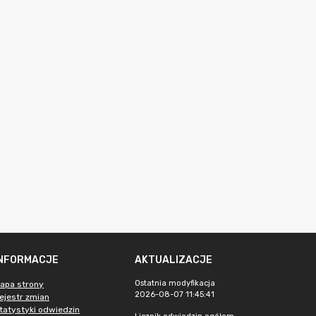
INFORMACJE
AKTUALIZACJE
Ostatnia modyfikacja
apa strony
2026-08-07 11:45:41
ejestr zmian
tatystyki odwiedzin