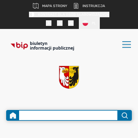
MAPA STRONY
INSTRUKCJA
KONTRAST DLA OSÓB SŁABOWIDZĄCYCH
PL
biuletyn
informacji publicznej