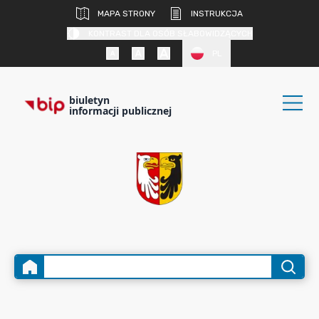
MAPA STRONY
INSTRUKCJA
KONTRAST DLA OSÓB SŁABOWIDZĄCYCH
PL
biuletyn
informacji publicznej