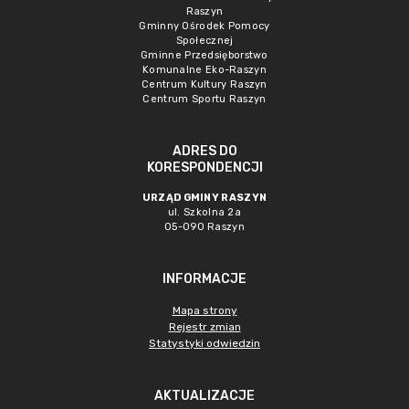
Raszyn
Gminny Ośrodek Pomocy
Społecznej
Gminne Przedsięborstwo
Komunalne Eko-Raszyn
Centrum Kultury Raszyn
Centrum Sportu Raszyn
ADRES DO
KORESPONDENCJI
URZĄD GMINY RASZYN
ul. Szkolna 2a
05-090 Raszyn
INFORMACJE
Mapa strony
Rejestr zmian
Statystyki odwiedzin
AKTUALIZACJE