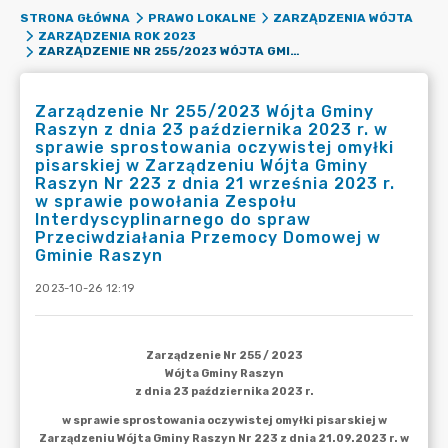
STRONA GŁÓWNA
PRAWO LOKALNE
ZARZĄDZENIA WÓJTA
ZARZĄDZENIA ROK 2023
ZARZĄDZENIE NR 255/2023 WÓJTA GMINY RASZYN Z DNIA 23 PAŹDZIERNIKA 2023 R. W SPRAWIE SPROSTOWANIA OCZYWISTEJ OMYŁKI PISARSKIEJ W ZARZĄDZENIU WÓJTA GMINY RASZYN NR 223 Z DNIA 21 WRZEŚNIA 2023 R. W SPRAWIE POWOŁANIA ZESPOŁU INTERDYSCYPLINARNEGO DO SPRAW PRZECIWDZIAŁANIA PRZEMOCY DOMOWEJ W GMINIE RASZYN
Zarządzenie Nr 255/2023 Wójta Gminy
Raszyn z dnia 23 października 2023 r. w
sprawie sprostowania oczywistej omyłki
pisarskiej w Zarządzeniu Wójta Gminy
Raszyn Nr 223 z dnia 21 września 2023 r.
w sprawie powołania Zespołu
Interdyscyplinarnego do spraw
Przeciwdziałania Przemocy Domowej w
Gminie Raszyn
2023-10-26 12:19