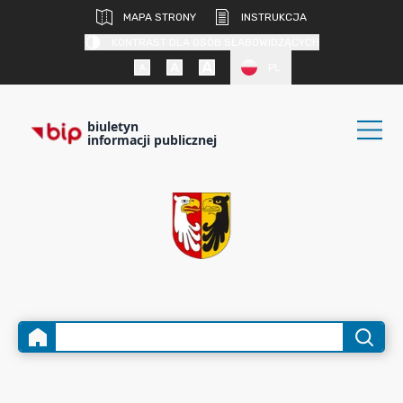
MAPA STRONY
INSTRUKCJA
KONTRAST DLA OSÓB SŁABOWIDZĄCYCH
PL
biuletyn
informacji publicznej