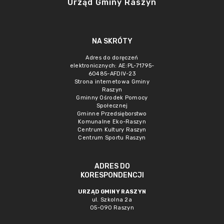
Urząd Gminy Raszyn
NA SKRÓTY
Adres do doręczeń
elektronicznych: AE:PL-71795-
60485-AFDIV-23
Strona internetowa Gminy
Raszyn
Gminny Ośrodek Pomocy
Społecznej
Gminne Przedsięborstwo
Komunalne Eko-Raszyn
Centrum Kultury Raszyn
Centrum Sportu Raszyn
ADRES DO
KORESPONDENCJI
URZĄD GMINY RASZYN
ul. Szkolna 2a
05-090 Raszyn