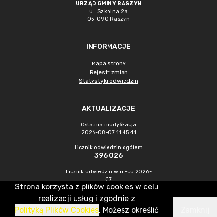
URZĄD GMINY RASZYN
ul. Szkolna 2a
05-090 Raszyn
INFORMACJE
Mapa strony
Rejestr zmian
Statystyki odwiedzin
AKTUALIZACJE
Ostatnia modyfikacja
2026-08-07 11:45:41
Licznik odwiedzin ogółem
396 026
Licznik odwiedzin w m-cu 2026-
07
Strona korzysta z plików cookies w celu
1 337
realizacji usług i zgodnie z
Polityką Plików Cookies
. Możesz określić
Zamknij
CMS & Hosting: Nefeni Sp. z o.o.