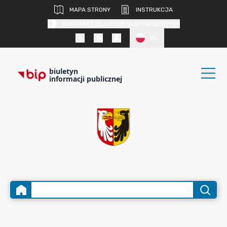
MAPA STRONY
INSTRUKCJA
KONTRAST DLA OSÓB SŁABOWIDZĄCYCH
PL
biuletyn
informacji publicznej