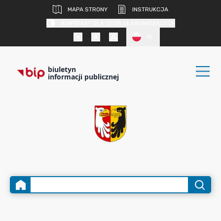
MAPA STRONY
INSTRUKCJA
KONTRAST DLA OSÓB SŁABOWIDZĄCYCH
PL
biuletyn
informacji publicznej