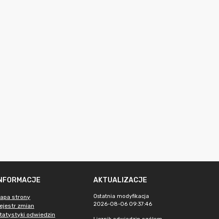
INFORMACJE
AKTUALIZACJE
Ostatnia modyfikacja
apa strony
2026-08-06 09:37:46
ejestr zmian
tatystyki odwiedzin