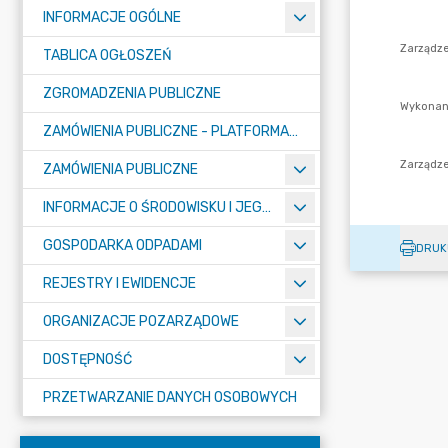
INFORMACJE OGÓLNE
TABLICA OGŁOSZEŃ
ZGROMADZENIA PUBLICZNE
ZAMÓWIENIA PUBLICZNE - PLATFORMA ZAKUPOWA (OD 01.05.2025R.)
ZAMÓWIENIA PUBLICZNE
INFORMACJE O ŚRODOWISKU I JEGO OCHRONIE
GOSPODARKA ODPADAMI
DRUK
REJESTRY I EWIDENCJE
ORGANIZACJE POZARZĄDOWE
DOSTĘPNOŚĆ
PRZETWARZANIE DANYCH OSOBOWYCH