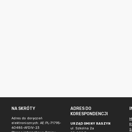
NA SKRÓTY
ADRES DO
KORESPONDENCJI
Adres do doręczeń
M
elektronicznych: AE:PL-71795-
URZĄD GMINY RASZYN
R
60485-AFDIV-23
ul. Szkolna 2a
S