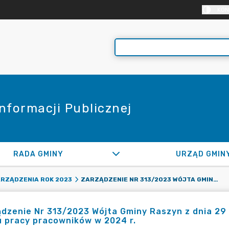
KON
Informacji Publicznej
RADA GMINY
URZĄD GMIN
ZARZĄDZENIE NR 313/2023 WÓJTA GMINY RASZYN Z DNIA 29 GRUDNIA 2023 ROKU W SPRAWIE USTALENIA CZASU PRACY PRACOWNIKÓW W 2024 R.
RZĄDZENIA ROK 2023
dzenie Nr 313/2023 Wójta Gminy Raszyn z dnia 29 
 pracy pracowników w 2024 r.